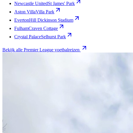
Newcastle United
St James' Park
Aston Villa
Villa Park
Everton
Hill Dickinson Stadium
Fulham
Craven Cottage
Crystal Palace
Selhurst Park
Bekijk alle Premier League voetbalreizen