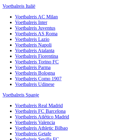
Voetbalreis Italië
Voetbalreis
AC Milan
Voetbalreis
Inter
Voetbalreis
Juventus
Voetbalreis
AS Roma
Voetbalreis
Lazio
Voetbalreis
Napoli
Voetbalreis
Atalanta
Voetbalreis
Fiorentina
Voetbalreis
Torino FC
Voetbalreis
Parma
Voetbalreis
Bologna
Voetbalreis
Como 1907
Voetbalreis
Udinese
Voetbalreis Spanje
Voetbalreis
Real Madrid
Voetbalreis
FC Barcelona
Voetbalreis
Atlético Madrid
Voetbalreis
Valencia
Voetbalreis
Athletic Bilbao
Voetbalreis
Getafe
Voetbalreis
Sevilla FC