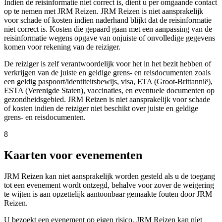
Indien de reisinformatie niet correct is, dient u per omgaande contact
op te nemen met JRM Reizen. JRM Reizen is niet aansprakelijk
voor schade of kosten indien naderhand blijkt dat de reisinformatie
niet correct is. Kosten die gepaard gaan met een aanpassing van de
reisinformatie wegens opgave van onjuiste of onvolledige gegevens
komen voor rekening van de reiziger.
De reiziger is zelf verantwoordelijk voor het in het bezit hebben of
verkrijgen van de juiste en geldige grens- en reisdocumenten zoals
een geldig paspoort/identiteitsbewijs, visa, ETA (Groot-Brittannië),
ESTA (Verenigde Staten), vaccinaties, en eventuele documenten op
gezondheidsgebied. JRM Reizen is niet aansprakelijk voor schade
of kosten indien de reiziger niet beschikt over juiste en geldige
grens- en reisdocumenten.
8
Kaarten voor evenementen
JRM Reizen kan niet aansprakelijk worden gesteld als u de toegang
tot een evenement wordt ontzegd, behalve voor zover de weigering
te wijten is aan opzettelijk aantoonbaar gemaakte fouten door JRM
Reizen.
U bezoekt een evenement op eigen risico. JRM Reizen kan niet