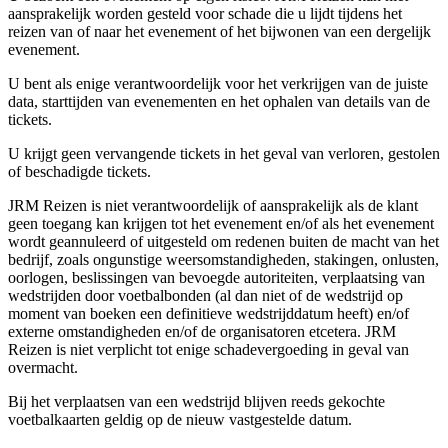
aansprakelijk worden gesteld voor schade die u lijdt tijdens het
reizen van of naar het evenement of het bijwonen van een dergelijk
evenement.
U bent als enige verantwoordelijk voor het verkrijgen van de juiste
data, starttijden van evenementen en het ophalen van details van de
tickets.
U krijgt geen vervangende tickets in het geval van verloren, gestolen
of beschadigde tickets.
JRM Reizen is niet verantwoordelijk of aansprakelijk als de klant
geen toegang kan krijgen tot het evenement en/of als het evenement
wordt geannuleerd of uitgesteld om redenen buiten de macht van het
bedrijf, zoals ongunstige weersomstandigheden, stakingen, onlusten,
oorlogen, beslissingen van bevoegde autoriteiten, verplaatsing van
wedstrijden door voetbalbonden (al dan niet of de wedstrijd op
moment van boeken een definitieve wedstrijddatum heeft) en/of
externe omstandigheden en/of de organisatoren etcetera. JRM
Reizen is niet verplicht tot enige schadevergoeding in geval van
overmacht.
Bij het verplaatsen van een wedstrijd blijven reeds gekochte
voetbalkaarten geldig op de nieuw vastgestelde datum.