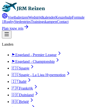
Voetbalreizen
Wedstrijdkalender
Keuzehulp
Formule
1
Rugby
Stedentrips
Trainingskampen
Contact
Plan jouw reis
Landen
🏴󠁧󠁢󠁥󠁮󠁧󠁿
Engeland - Premier League
🏴󠁧󠁢󠁥󠁮󠁧󠁿
Engeland - Championship
🇪🇸
Spanje
🇪🇸
Spanje - La Liga Hypermotion
🇮🇹
Italië
🇫🇷
Frankrijk
🇩🇪
Duitsland
🇧🇪
België