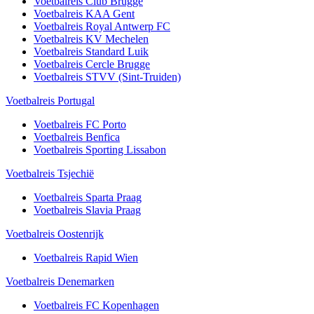
Voetbalreis
Club Brugge
Voetbalreis
KAA Gent
Voetbalreis
Royal Antwerp FC
Voetbalreis
KV Mechelen
Voetbalreis
Standard Luik
Voetbalreis
Cercle Brugge
Voetbalreis
STVV (Sint-Truiden)
Voetbalreis Portugal
Voetbalreis
FC Porto
Voetbalreis
Benfica
Voetbalreis
Sporting Lissabon
Voetbalreis Tsjechië
Voetbalreis
Sparta Praag
Voetbalreis
Slavia Praag
Voetbalreis Oostenrijk
Voetbalreis Rapid Wien
Voetbalreis Denemarken
Voetbalreis FC Kopenhagen