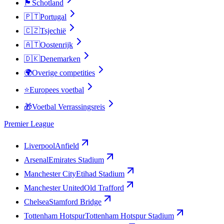
🏴󠁧󠁢󠁳󠁣󠁴󠁿
Schotland
🇵🇹
Portugal
🇨🇿
Tsjechië
🇦🇹
Oostenrijk
🇩🇰
Denemarken
🌍
Overige competities
⭐
Europees voetbal
🎁
Voetbal Verrassingsreis
Premier League
Liverpool
Anfield
Arsenal
Emirates Stadium
Manchester City
Etihad Stadium
Manchester United
Old Trafford
Chelsea
Stamford Bridge
Tottenham Hotspur
Tottenham Hotspur Stadium