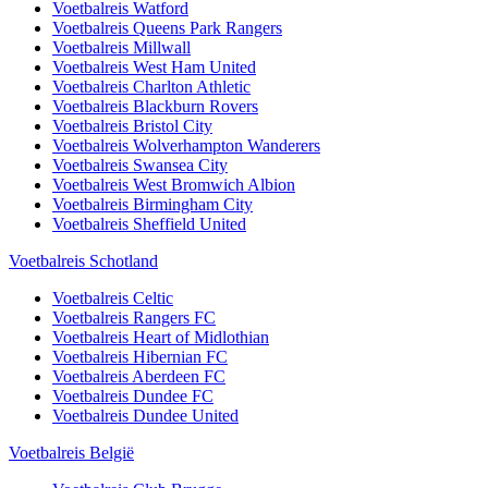
Voetbalreis
Watford
Voetbalreis
Queens Park Rangers
Voetbalreis
Millwall
Voetbalreis
West Ham United
Voetbalreis
Charlton Athletic
Voetbalreis
Blackburn Rovers
Voetbalreis
Bristol City
Voetbalreis
Wolverhampton Wanderers
Voetbalreis
Swansea City
Voetbalreis
West Bromwich Albion
Voetbalreis
Birmingham City
Voetbalreis
Sheffield United
Voetbalreis Schotland
Voetbalreis
Celtic
Voetbalreis
Rangers FC
Voetbalreis
Heart of Midlothian
Voetbalreis
Hibernian FC
Voetbalreis
Aberdeen FC
Voetbalreis
Dundee FC
Voetbalreis
Dundee United
Voetbalreis België