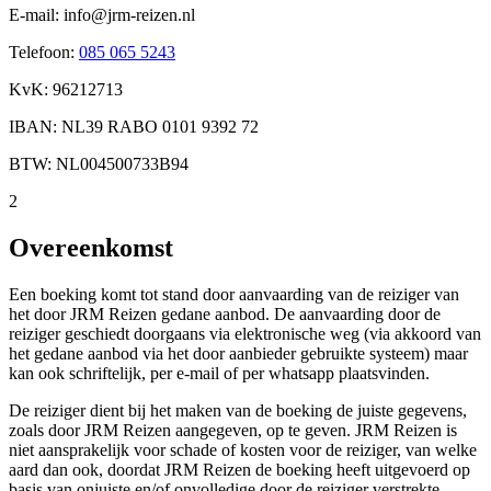
E-mail: info@jrm-reizen.nl
Telefoon:
085 065 5243
KvK: 96212713
IBAN: NL39 RABO 0101 9392 72
BTW: NL004500733B94
2
Overeenkomst
Een boeking komt tot stand door aanvaarding van de reiziger van
het door JRM Reizen gedane aanbod. De aanvaarding door de
reiziger geschiedt doorgaans via elektronische weg (via akkoord van
het gedane aanbod via het door aanbieder gebruikte systeem) maar
kan ook schriftelijk, per e-mail of per whatsapp plaatsvinden.
De reiziger dient bij het maken van de boeking de juiste gegevens,
zoals door JRM Reizen aangegeven, op te geven. JRM Reizen is
niet aansprakelijk voor schade of kosten voor de reiziger, van welke
aard dan ook, doordat JRM Reizen de boeking heeft uitgevoerd op
basis van onjuiste en/of onvolledige door de reiziger verstrekte