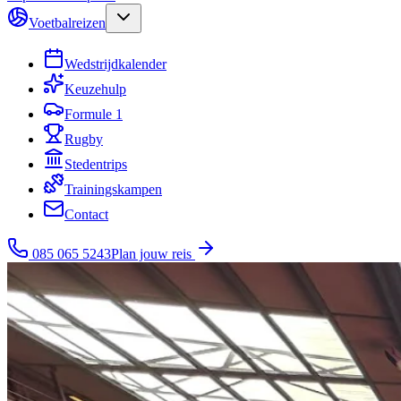
Voetbalreizen
Wedstrijdkalender
Keuzehulp
Formule 1
Rugby
Stedentrips
Trainingskampen
Contact
085 065 5243
Plan jouw reis