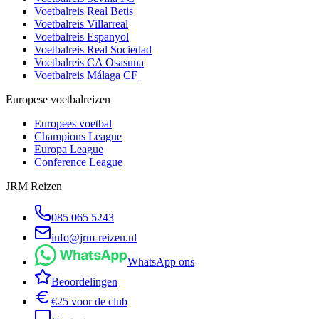
Voetbalreis
Real Betis
Voetbalreis
Villarreal
Voetbalreis
Espanyol
Voetbalreis
Real Sociedad
Voetbalreis
CA Osasuna
Voetbalreis
Málaga CF
Europese voetbalreizen
Europees voetbal
Champions League
Europa League
Conference League
JRM Reizen
085 065 5243
info@jrm-reizen.nl
WhatsApp ons
Beoordelingen
€25 voor de club