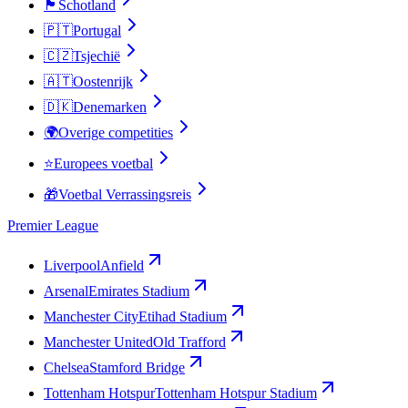
🏴󠁧󠁢󠁳󠁣󠁴󠁿
Schotland
🇵🇹
Portugal
🇨🇿
Tsjechië
🇦🇹
Oostenrijk
🇩🇰
Denemarken
🌍
Overige competities
⭐
Europees voetbal
🎁
Voetbal Verrassingsreis
Premier League
Liverpool
Anfield
Arsenal
Emirates Stadium
Manchester City
Etihad Stadium
Manchester United
Old Trafford
Chelsea
Stamford Bridge
Tottenham Hotspur
Tottenham Hotspur Stadium