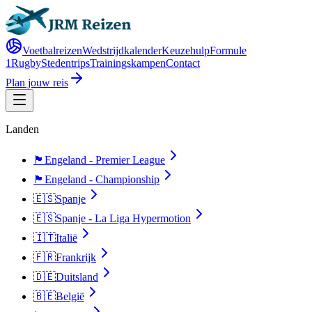
Voetbalreizen
Wedstrijdkalender
Keuzehulp
Formule
1
Rugby
Stedentrips
Trainingskampen
Contact
Plan jouw reis
Landen
🏴󠁧󠁢󠁥󠁮󠁧󠁿
Engeland - Premier League
🏴󠁧󠁢󠁥󠁮󠁧󠁿
Engeland - Championship
🇪🇸
Spanje
🇪🇸
Spanje - La Liga Hypermotion
🇮🇹
Italië
🇫🇷
Frankrijk
🇩🇪
Duitsland
🇧🇪
België