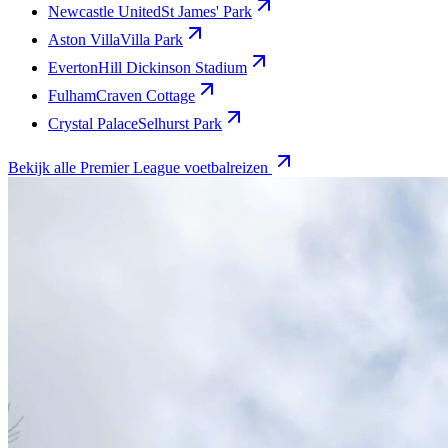
Newcastle United
St James' Park
Aston Villa
Villa Park
Everton
Hill Dickinson Stadium
Fulham
Craven Cottage
Crystal Palace
Selhurst Park
Bekijk alle Premier League voetbalreizen