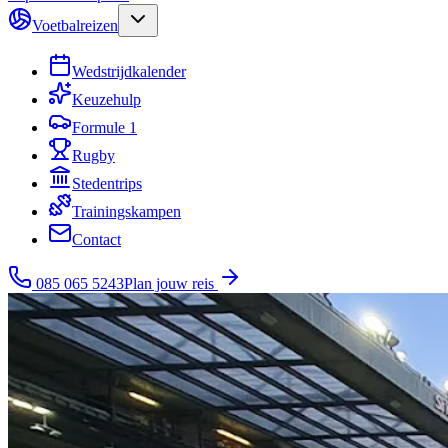
Voetbalreizen
Wedstrijdkalender
Keuzehulp
Formule 1
Rugby
Stedentrips
Trainingskampen
Contact
085 065 5243
Plan jouw reis