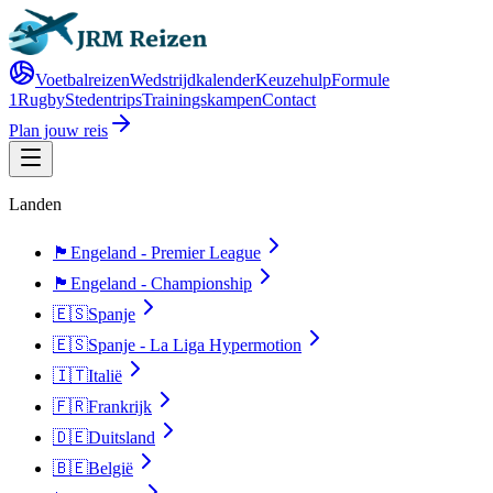
Voetbalreizen
Wedstrijdkalender
Keuzehulp
Formule
1
Rugby
Stedentrips
Trainingskampen
Contact
Plan jouw reis
Landen
🏴󠁧󠁢󠁥󠁮󠁧󠁿
Engeland - Premier League
🏴󠁧󠁢󠁥󠁮󠁧󠁿
Engeland - Championship
🇪🇸
Spanje
🇪🇸
Spanje - La Liga Hypermotion
🇮🇹
Italië
🇫🇷
Frankrijk
🇩🇪
Duitsland
🇧🇪
België