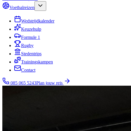
Voetbalreizen
Wedstrijdkalender
Keuzehulp
Formule 1
Rugby
Stedentrips
Trainingskampen
Contact
085 065 5243
Plan jouw reis