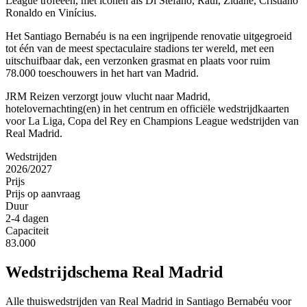
League trofeeën, met iconen als Di Stéfano, Raúl, Zidane, Cristiano
Ronaldo en Vinícius.
Het Santiago Bernabéu is na een ingrijpende renovatie uitgegroeid
tot één van de meest spectaculaire stadions ter wereld, met een
uitschuifbaar dak, een verzonken grasmat en plaats voor ruim
78.000 toeschouwers in het hart van Madrid.
JRM Reizen verzorgt jouw vlucht naar Madrid,
hotelovernachting(en) in het centrum en officiële wedstrijdkaarten
voor La Liga, Copa del Rey en Champions League wedstrijden van
Real Madrid.
Wedstrijden
2026/2027
Prijs
Prijs op aanvraag
Duur
2-4 dagen
Capaciteit
83.000
Wedstrijdschema
Real Madrid
Alle thuiswedstrijden van
Real Madrid
in
Santiago Bernabéu
voor