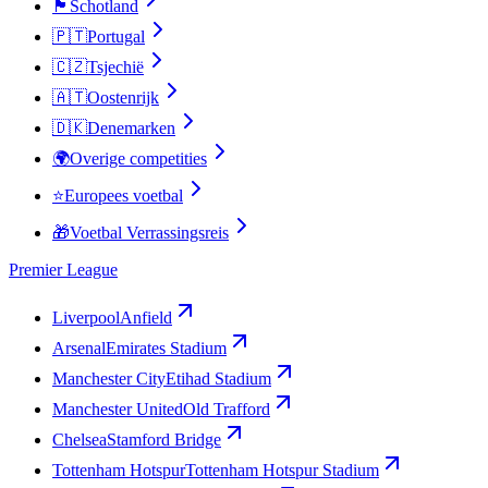
🏴󠁧󠁢󠁳󠁣󠁴󠁿
Schotland
🇵🇹
Portugal
🇨🇿
Tsjechië
🇦🇹
Oostenrijk
🇩🇰
Denemarken
🌍
Overige competities
⭐
Europees voetbal
🎁
Voetbal Verrassingsreis
Premier League
Liverpool
Anfield
Arsenal
Emirates Stadium
Manchester City
Etihad Stadium
Manchester United
Old Trafford
Chelsea
Stamford Bridge
Tottenham Hotspur
Tottenham Hotspur Stadium