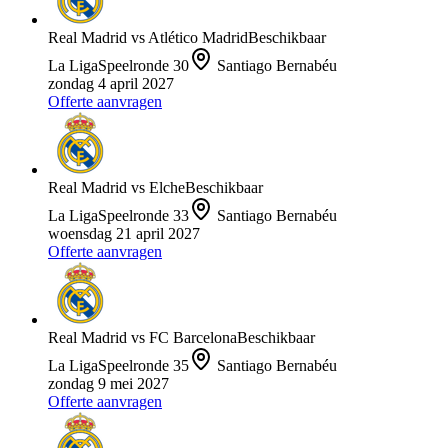
Real Madrid
vs
Atlético Madrid
Beschikbaar
La Liga
Speelronde
30
Santiago Bernabéu
zondag 4 april 2027
Offerte aanvragen
Real Madrid
vs
Elche
Beschikbaar
La Liga
Speelronde
33
Santiago Bernabéu
woensdag 21 april 2027
Offerte aanvragen
Real Madrid
vs
FC Barcelona
Beschikbaar
La Liga
Speelronde
35
Santiago Bernabéu
zondag 9 mei 2027
Offerte aanvragen