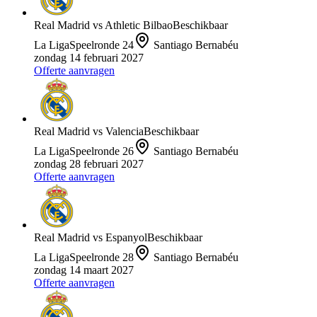
Real Madrid
vs
Athletic Bilbao
Beschikbaar
La Liga
Speelronde
24
Santiago Bernabéu
zondag 14 februari 2027
Offerte aanvragen
Real Madrid
vs
Valencia
Beschikbaar
La Liga
Speelronde
26
Santiago Bernabéu
zondag 28 februari 2027
Offerte aanvragen
Real Madrid
vs
Espanyol
Beschikbaar
La Liga
Speelronde
28
Santiago Bernabéu
zondag 14 maart 2027
Offerte aanvragen