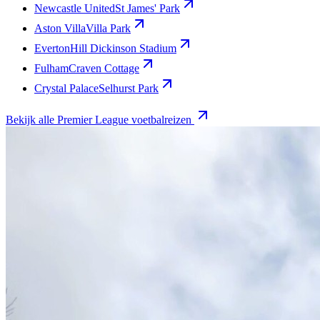
Newcastle United
St James' Park
Aston Villa
Villa Park
Everton
Hill Dickinson Stadium
Fulham
Craven Cottage
Crystal Palace
Selhurst Park
Bekijk alle Premier League voetbalreizen