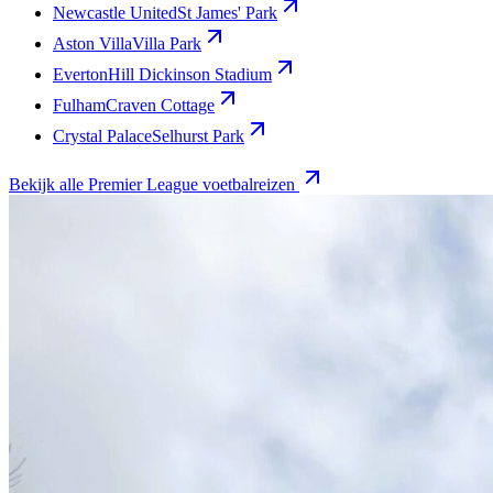
Newcastle United
St James' Park
Aston Villa
Villa Park
Everton
Hill Dickinson Stadium
Fulham
Craven Cottage
Crystal Palace
Selhurst Park
Bekijk alle Premier League voetbalreizen