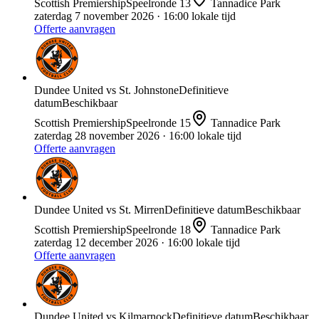
Scottish Premiership
Speelronde
13
Tannadice Park
zaterdag 7 november 2026
· 16:00 lokale tijd
Offerte aanvragen
Dundee United
vs
St. Johnstone
Definitieve
datum
Beschikbaar
Scottish Premiership
Speelronde
15
Tannadice Park
zaterdag 28 november 2026
· 16:00 lokale tijd
Offerte aanvragen
Dundee United
vs
St. Mirren
Definitieve datum
Beschikbaar
Scottish Premiership
Speelronde
18
Tannadice Park
zaterdag 12 december 2026
· 16:00 lokale tijd
Offerte aanvragen
Dundee United
vs
Kilmarnock
Definitieve datum
Beschikbaar