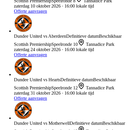
Scottish Premiership
Speelronde
8
Tannadice Park
zaterdag 10 oktober 2026
· 16:00 lokale tijd
Offerte aanvragen
Dundee United
vs
Aberdeen
Definitieve datum
Beschikbaar
Scottish Premiership
Speelronde
10
Tannadice Park
zaterdag 24 oktober 2026
· 16:00 lokale tijd
Offerte aanvragen
Dundee United
vs
Hearts
Definitieve datum
Beschikbaar
Scottish Premiership
Speelronde
12
Tannadice Park
zaterdag 31 oktober 2026
· 16:00 lokale tijd
Offerte aanvragen
Dundee United
vs
Motherwell
Definitieve datum
Beschikbaar