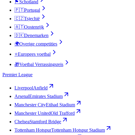
🏴󠁧󠁢󠁳󠁣󠁴󠁿
Schotland
🇵🇹
Portugal
🇨🇿
Tsjechië
🇦🇹
Oostenrijk
🇩🇰
Denemarken
🌍
Overige competities
⭐
Europees voetbal
🎁
Voetbal Verrassingsreis
Premier League
Liverpool
Anfield
Arsenal
Emirates Stadium
Manchester City
Etihad Stadium
Manchester United
Old Trafford
Chelsea
Stamford Bridge
Tottenham Hotspur
Tottenham Hotspur Stadium