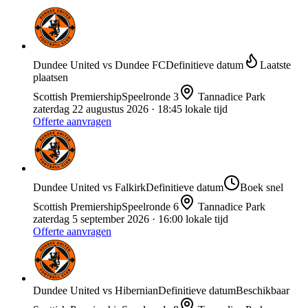
Dundee United
vs
Dundee FC
Definitieve datum
Laatste
plaatsen
Scottish Premiership
Speelronde
3
Tannadice Park
zaterdag 22 augustus 2026
· 18:45 lokale tijd
Offerte aanvragen
Dundee United
vs
Falkirk
Definitieve datum
Boek snel
Scottish Premiership
Speelronde
6
Tannadice Park
zaterdag 5 september 2026
· 16:00 lokale tijd
Offerte aanvragen
Dundee United
vs
Hibernian
Definitieve datum
Beschikbaar