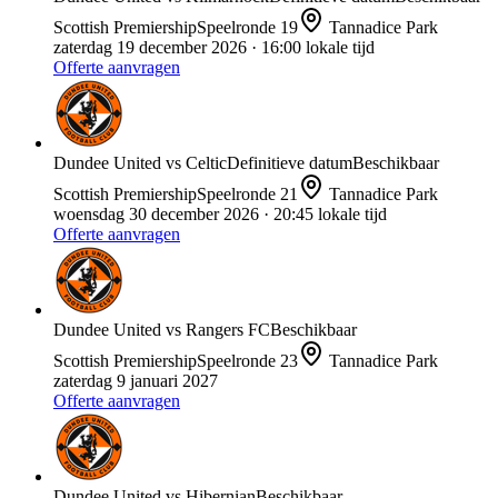
Scottish Premiership
Speelronde
19
Tannadice Park
zaterdag 19 december 2026
· 16:00 lokale tijd
Offerte aanvragen
Dundee United
vs
Celtic
Definitieve datum
Beschikbaar
Scottish Premiership
Speelronde
21
Tannadice Park
woensdag 30 december 2026
· 20:45 lokale tijd
Offerte aanvragen
Dundee United
vs
Rangers FC
Beschikbaar
Scottish Premiership
Speelronde
23
Tannadice Park
zaterdag 9 januari 2027
Offerte aanvragen
Dundee United
vs
Hibernian
Beschikbaar