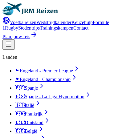
Voetbalreizen
Wedstrijdkalender
Keuzehulp
Formule
1
Rugby
Stedentrips
Trainingskampen
Contact
Plan jouw reis
Landen
🏴󠁧󠁢󠁥󠁮󠁧󠁿
Engeland - Premier League
🏴󠁧󠁢󠁥󠁮󠁧󠁿
Engeland - Championship
🇪🇸
Spanje
🇪🇸
Spanje - La Liga Hypermotion
🇮🇹
Italië
🇫🇷
Frankrijk
🇩🇪
Duitsland
🇧🇪
België