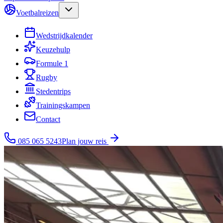
Voetbalreizen
Wedstrijdkalender
Keuzehulp
Formule 1
Rugby
Stedentrips
Trainingskampen
Contact
085 065 5243
Plan jouw reis