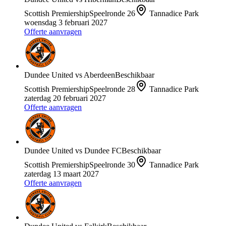
Scottish Premiership
Speelronde
26
Tannadice Park
woensdag 3 februari 2027
Offerte aanvragen
Dundee United
vs
Aberdeen
Beschikbaar
Scottish Premiership
Speelronde
28
Tannadice Park
zaterdag 20 februari 2027
Offerte aanvragen
Dundee United
vs
Dundee FC
Beschikbaar
Scottish Premiership
Speelronde
30
Tannadice Park
zaterdag 13 maart 2027
Offerte aanvragen