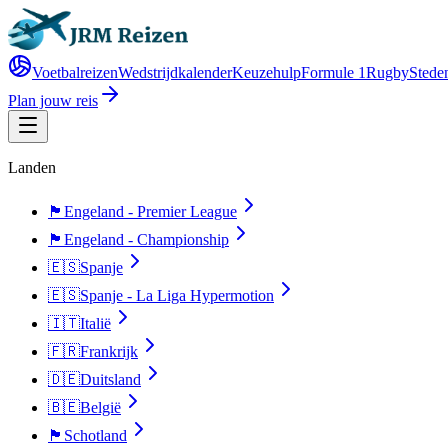
Voetbalreizen
Wedstrijdkalender
Keuzehulp
Formule 1
Rugby
Steden
Plan jouw reis
Landen
🏴󠁧󠁢󠁥󠁮󠁧󠁿
Engeland - Premier League
🏴󠁧󠁢󠁥󠁮󠁧󠁿
Engeland - Championship
🇪🇸
Spanje
🇪🇸
Spanje - La Liga Hypermotion
🇮🇹
Italië
🇫🇷
Frankrijk
🇩🇪
Duitsland
🇧🇪
België
🏴󠁧󠁢󠁳󠁣󠁴󠁿
Schotland