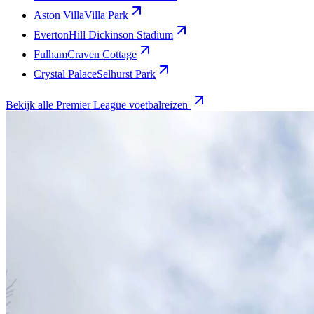
Aston Villa
Villa Park
Everton
Hill Dickinson Stadium
Fulham
Craven Cottage
Crystal Palace
Selhurst Park
Bekijk alle Premier League voetbalreizen