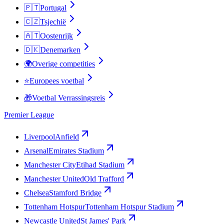
🇵🇹
Portugal
🇨🇿
Tsjechië
🇦🇹
Oostenrijk
🇩🇰
Denemarken
🌍
Overige competities
⭐
Europees voetbal
🎁
Voetbal Verrassingsreis
Premier League
Liverpool
Anfield
Arsenal
Emirates Stadium
Manchester City
Etihad Stadium
Manchester United
Old Trafford
Chelsea
Stamford Bridge
Tottenham Hotspur
Tottenham Hotspur Stadium
Newcastle United
St James' Park