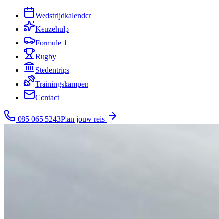
Wedstrijdkalender
Keuzehulp
Formule 1
Rugby
Stedentrips
Trainingskampen
Contact
085 065 5243
Plan jouw reis