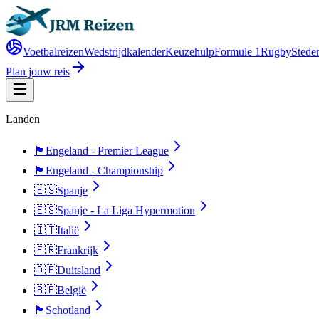
Voetbalreizen
Wedstrijdkalender
Keuzehulp
Formule 1
Rugby
Steden
Plan jouw reis
Landen
🏴󠁧󠁢󠁥󠁮󠁧󠁿
Engeland - Premier League
🏴󠁧󠁢󠁥󠁮󠁧󠁿
Engeland - Championship
🇪🇸
Spanje
🇪🇸
Spanje - La Liga Hypermotion
🇮🇹
Italië
🇫🇷
Frankrijk
🇩🇪
Duitsland
🇧🇪
België
🏴󠁧󠁢󠁳󠁣󠁴󠁿
Schotland