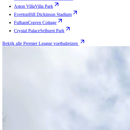
Aston Villa
Villa Park
Everton
Hill Dickinson Stadium
Fulham
Craven Cottage
Crystal Palace
Selhurst Park
Bekijk alle Premier League voetbalreizen