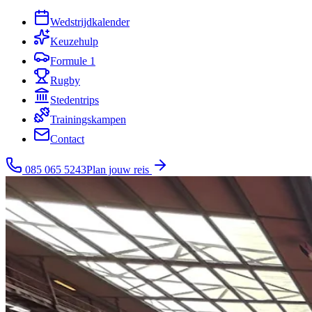
Wedstrijdkalender
Keuzehulp
Formule 1
Rugby
Stedentrips
Trainingskampen
Contact
085 065 5243
Plan jouw reis