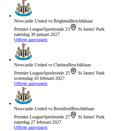
Newcastle United
vs
Brighton
Beschikbaar
Premier League
Speelronde
23
St James' Park
zaterdag 30 januari 2027
Offerte aanvragen
Newcastle United
vs
Chelsea
Beschikbaar
Premier League
Speelronde
25
St James' Park
woensdag 10 februari 2027
Offerte aanvragen
Newcastle United
vs
Brentford
Beschikbaar
Premier League
Speelronde
27
St James' Park
zaterdag 27 februari 2027
Offerte aanvragen