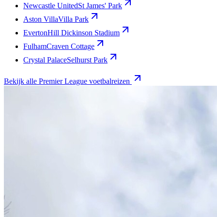
Newcastle United
St James' Park
Aston Villa
Villa Park
Everton
Hill Dickinson Stadium
Fulham
Craven Cottage
Crystal Palace
Selhurst Park
Bekijk alle Premier League voetbalreizen