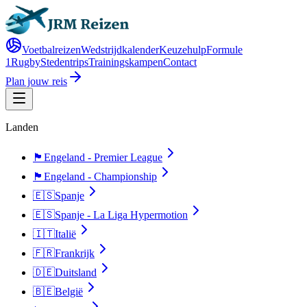
Voetbalreizen
Wedstrijdkalender
Keuzehulp
Formule
1
Rugby
Stedentrips
Trainingskampen
Contact
Plan jouw reis
Landen
🏴󠁧󠁢󠁥󠁮󠁧󠁿
Engeland - Premier League
🏴󠁧󠁢󠁥󠁮󠁧󠁿
Engeland - Championship
🇪🇸
Spanje
🇪🇸
Spanje - La Liga Hypermotion
🇮🇹
Italië
🇫🇷
Frankrijk
🇩🇪
Duitsland
🇧🇪
België