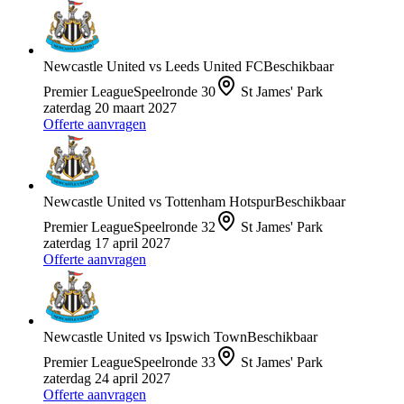
Newcastle United
vs
Leeds United FC
Beschikbaar
Premier League
Speelronde
30
St James' Park
zaterdag 20 maart 2027
Offerte aanvragen
Newcastle United
vs
Tottenham Hotspur
Beschikbaar
Premier League
Speelronde
32
St James' Park
zaterdag 17 april 2027
Offerte aanvragen
Newcastle United
vs
Ipswich Town
Beschikbaar
Premier League
Speelronde
33
St James' Park
zaterdag 24 april 2027
Offerte aanvragen