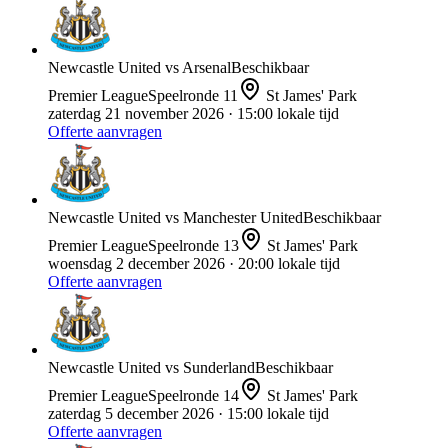
Newcastle United
vs
Arsenal
Beschikbaar
Premier League
Speelronde
11
St James' Park
zaterdag 21 november 2026
· 15:00 lokale tijd
Offerte aanvragen
Newcastle United
vs
Manchester United
Beschikbaar
Premier League
Speelronde
13
St James' Park
woensdag 2 december 2026
· 20:00 lokale tijd
Offerte aanvragen
Newcastle United
vs
Sunderland
Beschikbaar
Premier League
Speelronde
14
St James' Park
zaterdag 5 december 2026
· 15:00 lokale tijd
Offerte aanvragen