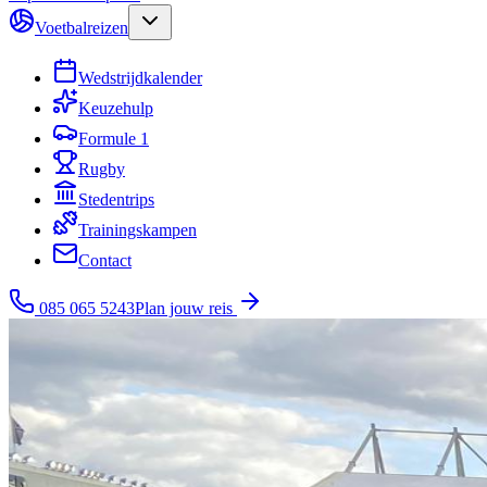
Voetbalreizen
Wedstrijdkalender
Keuzehulp
Formule 1
Rugby
Stedentrips
Trainingskampen
Contact
085 065 5243
Plan jouw reis