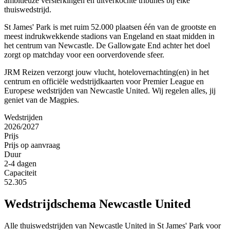
ambitieuze versterkingen en uitverkochte tribunes bij elke
thuiswedstrijd.
St James' Park is met ruim 52.000 plaatsen één van de grootste en
meest indrukwekkende stadions van Engeland en staat midden in
het centrum van Newcastle. De Gallowgate End achter het doel
zorgt op matchday voor een oorverdovende sfeer.
JRM Reizen verzorgt jouw vlucht, hotelovernachting(en) in het
centrum en officiële wedstrijdkaarten voor Premier League en
Europese wedstrijden van Newcastle United. Wij regelen alles, jij
geniet van de Magpies.
Wedstrijden
2026/2027
Prijs
Prijs op aanvraag
Duur
2-4 dagen
Capaciteit
52.305
Wedstrijdschema
Newcastle United
Alle thuiswedstrijden van
Newcastle United
in
St James' Park
voor