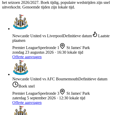
het seizoen 2026/2027. Boek tijdig, populaire wedstrijden zijn snel
uitverkocht.
Genoemde tijden zijn lokale tijd.
Newcastle United
vs
Liverpool
Definitieve datum
Laatste
plaatsen
Premier League
Speelronde
1
St James' Park
zondag 23 augustus 2026
· 16:30 lokale tijd
Offerte aanvragen
Newcastle United
vs
AFC Bournemouth
Definitieve datum
Boek snel
Premier League
Speelronde
3
St James' Park
zaterdag 5 september 2026
· 12:30 lokale tijd
Offerte aanvragen