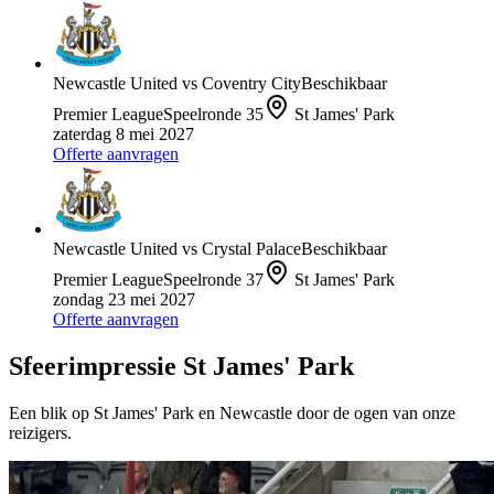
Newcastle United
vs
Coventry City
Beschikbaar
Premier League
Speelronde
35
St James' Park
zaterdag 8 mei 2027
Offerte aanvragen
Newcastle United
vs
Crystal Palace
Beschikbaar
Premier League
Speelronde
37
St James' Park
zondag 23 mei 2027
Offerte aanvragen
Sfeerimpressie
St James' Park
Een blik op
St James' Park
en
Newcastle
door de ogen van onze
reizigers.