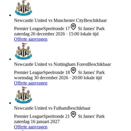
Newcastle United
vs
Manchester City
Beschikbaar
Premier League
Speelronde
17
St James' Park
zaterdag 26 december 2026
· 15:00 lokale tijd
Offerte aanvragen
Newcastle United
vs
Nottingham Forest
Beschikbaar
Premier League
Speelronde
18
St James' Park
woensdag 30 december 2026
· 20:00 lokale tijd
Offerte aanvragen
Newcastle United
vs
Fulham
Beschikbaar
Premier League
Speelronde
21
St James' Park
zaterdag 16 januari 2027
Offerte aanvragen