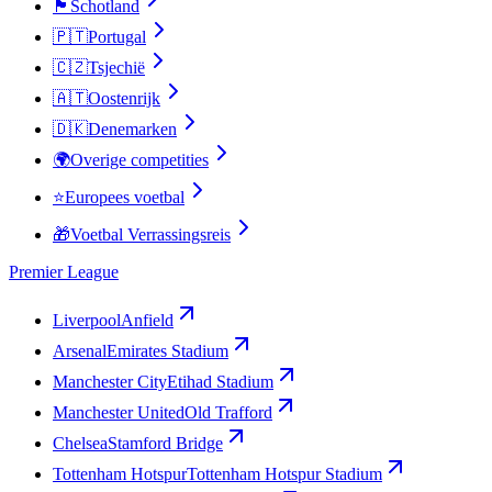
🏴󠁧󠁢󠁳󠁣󠁴󠁿
Schotland
🇵🇹
Portugal
🇨🇿
Tsjechië
🇦🇹
Oostenrijk
🇩🇰
Denemarken
🌍
Overige competities
⭐
Europees voetbal
🎁
Voetbal Verrassingsreis
Premier League
Liverpool
Anfield
Arsenal
Emirates Stadium
Manchester City
Etihad Stadium
Manchester United
Old Trafford
Chelsea
Stamford Bridge
Tottenham Hotspur
Tottenham Hotspur Stadium