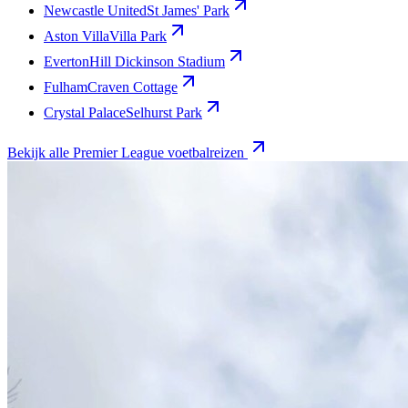
Newcastle United
St James' Park
Aston Villa
Villa Park
Everton
Hill Dickinson Stadium
Fulham
Craven Cottage
Crystal Palace
Selhurst Park
Bekijk alle Premier League voetbalreizen