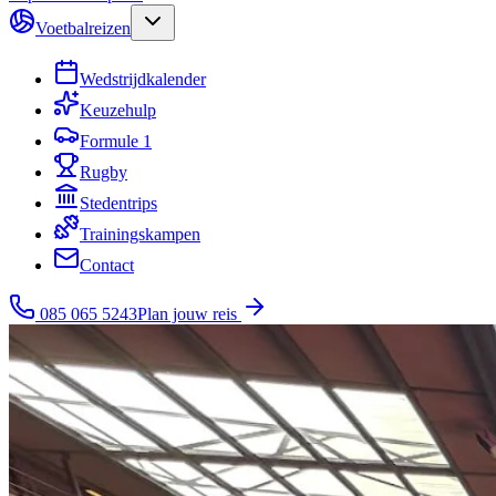
Voetbalreizen
Wedstrijdkalender
Keuzehulp
Formule 1
Rugby
Stedentrips
Trainingskampen
Contact
085 065 5243
Plan jouw reis