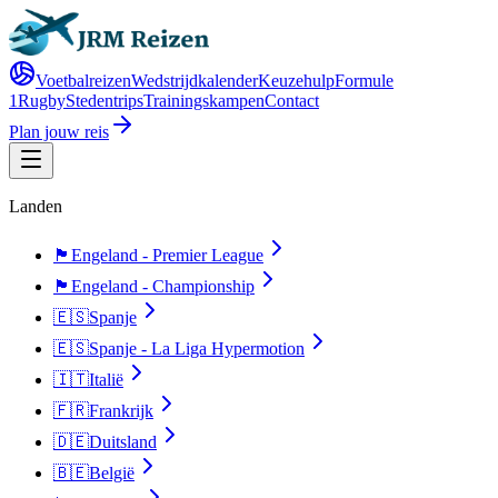
Voetbalreizen
Wedstrijdkalender
Keuzehulp
Formule
1
Rugby
Stedentrips
Trainingskampen
Contact
Plan jouw reis
Landen
🏴󠁧󠁢󠁥󠁮󠁧󠁿
Engeland - Premier League
🏴󠁧󠁢󠁥󠁮󠁧󠁿
Engeland - Championship
🇪🇸
Spanje
🇪🇸
Spanje - La Liga Hypermotion
🇮🇹
Italië
🇫🇷
Frankrijk
🇩🇪
Duitsland
🇧🇪
België