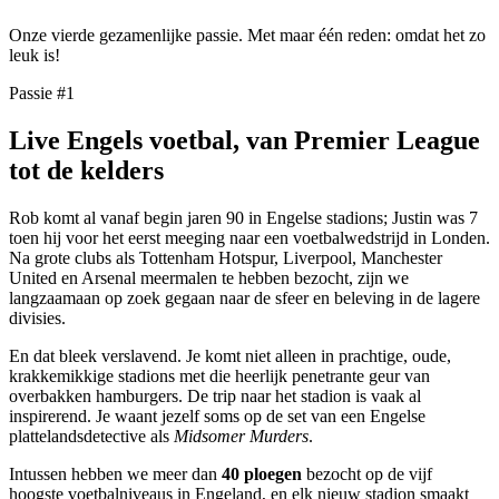
Onze vierde gezamenlijke passie. Met maar één reden: omdat het zo
leuk is!
Passie #1
Live Engels voetbal, van Premier League
tot de kelders
Rob komt al vanaf begin jaren 90 in Engelse stadions; Justin was 7
toen hij voor het eerst meeging naar een voetbalwedstrijd in Londen.
Na grote clubs als Tottenham Hotspur, Liverpool, Manchester
United en Arsenal meermalen te hebben bezocht, zijn we
langzaamaan op zoek gegaan naar de sfeer en beleving in de lagere
divisies.
En dat bleek verslavend. Je komt niet alleen in prachtige, oude,
krakkemikkige stadions met die heerlijk penetrante geur van
overbakken hamburgers. De trip naar het stadion is vaak al
inspirerend. Je waant jezelf soms op de set van een Engelse
plattelandsdetective als
Midsomer Murders
.
Intussen hebben we meer dan
40 ploegen
bezocht op de vijf
hoogste voetbalniveaus in Engeland, en elk nieuw stadion smaakt