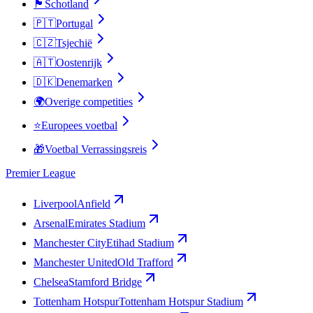
🏴󠁧󠁢󠁳󠁣󠁴󠁿
Schotland
🇵🇹
Portugal
🇨🇿
Tsjechië
🇦🇹
Oostenrijk
🇩🇰
Denemarken
🌍
Overige competities
⭐
Europees voetbal
🎁
Voetbal Verrassingsreis
Premier League
Liverpool
Anfield
Arsenal
Emirates Stadium
Manchester City
Etihad Stadium
Manchester United
Old Trafford
Chelsea
Stamford Bridge
Tottenham Hotspur
Tottenham Hotspur Stadium