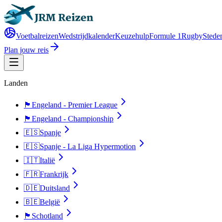
Voetbalreizen
Wedstrijdkalender
Keuzehulp
Formule 1
Rugby
Steden
Plan jouw reis
Landen
🏴󠁧󠁢󠁥󠁮󠁧󠁿
Engeland - Premier League
🏴󠁧󠁢󠁥󠁮󠁧󠁿
Engeland - Championship
🇪🇸
Spanje
🇪🇸
Spanje - La Liga Hypermotion
🇮🇹
Italië
🇫🇷
Frankrijk
🇩🇪
Duitsland
🇧🇪
België
🏴󠁧󠁢󠁳󠁣󠁴󠁿
Schotland