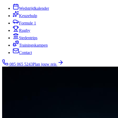
Wedstrijdkalender
Keuzehulp
Formule 1
Rugby
Stedentrips
Trainingskampen
Contact
085 065 5243
Plan jouw reis