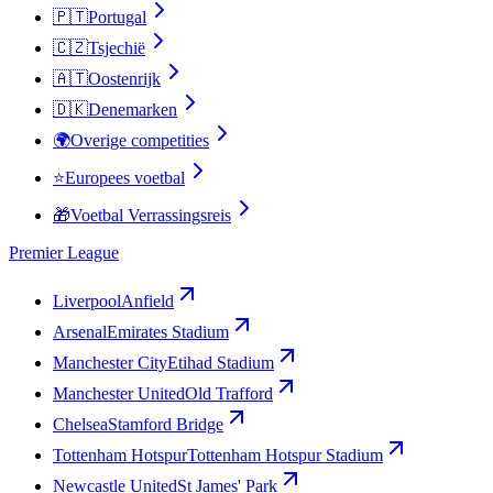
🇵🇹
Portugal
🇨🇿
Tsjechië
🇦🇹
Oostenrijk
🇩🇰
Denemarken
🌍
Overige competities
⭐
Europees voetbal
🎁
Voetbal Verrassingsreis
Premier League
Liverpool
Anfield
Arsenal
Emirates Stadium
Manchester City
Etihad Stadium
Manchester United
Old Trafford
Chelsea
Stamford Bridge
Tottenham Hotspur
Tottenham Hotspur Stadium
Newcastle United
St James' Park