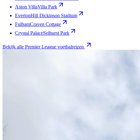
Aston Villa
Villa Park
Everton
Hill Dickinson Stadium
Fulham
Craven Cottage
Crystal Palace
Selhurst Park
Bekijk alle Premier League voetbalreizen