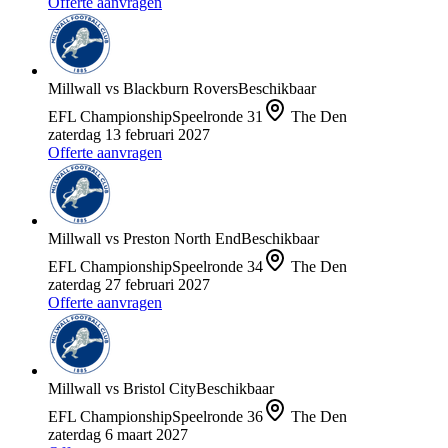
Offerte aanvragen
Millwall
vs
Blackburn Rovers
Beschikbaar
EFL Championship
Speelronde
31
The Den
zaterdag 13 februari 2027
Offerte aanvragen
Millwall
vs
Preston North End
Beschikbaar
EFL Championship
Speelronde
34
The Den
zaterdag 27 februari 2027
Offerte aanvragen
Millwall
vs
Bristol City
Beschikbaar
EFL Championship
Speelronde
36
The Den
zaterdag 6 maart 2027