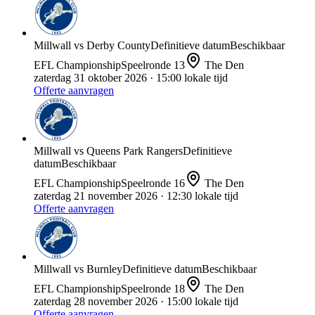
Millwall
vs
Derby County
Definitieve datum
Beschikbaar
EFL Championship
Speelronde
13
The Den
zaterdag 31 oktober 2026
· 15:00 lokale tijd
Offerte aanvragen
Millwall
vs
Queens Park Rangers
Definitieve
datum
Beschikbaar
EFL Championship
Speelronde
16
The Den
zaterdag 21 november 2026
· 12:30 lokale tijd
Offerte aanvragen
Millwall
vs
Burnley
Definitieve datum
Beschikbaar
EFL Championship
Speelronde
18
The Den
zaterdag 28 november 2026
· 15:00 lokale tijd
Offerte aanvragen