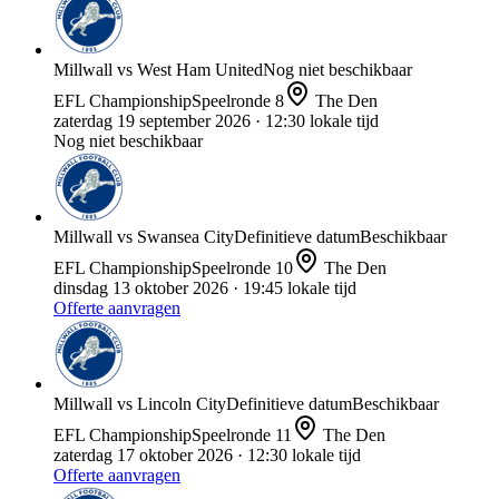
Millwall
vs
West Ham United
Nog niet beschikbaar
EFL Championship
Speelronde
8
The Den
zaterdag 19 september 2026
· 12:30 lokale tijd
Nog niet beschikbaar
Millwall
vs
Swansea City
Definitieve datum
Beschikbaar
EFL Championship
Speelronde
10
The Den
dinsdag 13 oktober 2026
· 19:45 lokale tijd
Offerte aanvragen
Millwall
vs
Lincoln City
Definitieve datum
Beschikbaar
EFL Championship
Speelronde
11
The Den
zaterdag 17 oktober 2026
· 12:30 lokale tijd
Offerte aanvragen