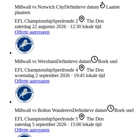
Millwall
vs
Norwich City
Definitieve datum
Laatste
plaatsen
EFL Championship
Speelronde
2
The Den
zaterdag 22 augustus 2026
· 12:30 lokale tijd
Offerte aanvragen
Millwall
vs
Wrexham
Definitieve datum
Boek snel
EFL Championship
Speelronde
4
The Den
woensdag 2 september 2026
· 19:45 lokale tijd
Offerte aanvragen
Millwall
vs
Bolton Wanderers
Definitieve datum
Boek snel
EFL Championship
Speelronde
5
The Den
zaterdag 5 september 2026
· 15:00 lokale tijd
Offerte aanvragen