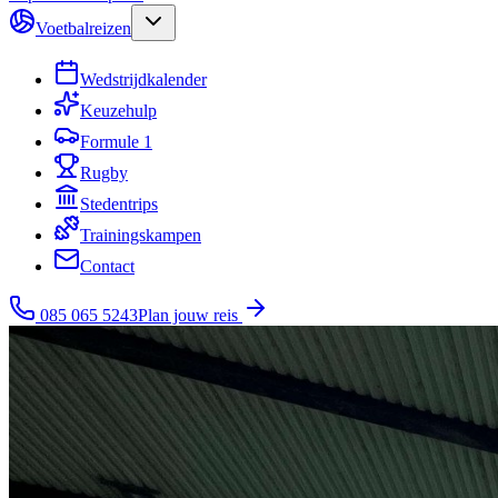
Voetbalreizen
Wedstrijdkalender
Keuzehulp
Formule 1
Rugby
Stedentrips
Trainingskampen
Contact
085 065 5243
Plan jouw reis