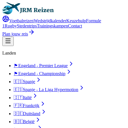
Voetbalreizen
Wedstrijdkalender
Keuzehulp
Formule
1
Rugby
Stedentrips
Trainingskampen
Contact
Plan jouw reis
Landen
🏴󠁧󠁢󠁥󠁮󠁧󠁿
Engeland - Premier League
🏴󠁧󠁢󠁥󠁮󠁧󠁿
Engeland - Championship
🇪🇸
Spanje
🇪🇸
Spanje - La Liga Hypermotion
🇮🇹
Italië
🇫🇷
Frankrijk
🇩🇪
Duitsland
🇧🇪
België