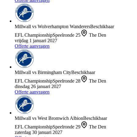
Offerte aanvragen
Millwall
vs
Wolverhampton Wanderers
Beschikbaar
EFL Championship
Speelronde
25
The Den
vrijdag 1 januari 2027
Offerte aanvragen
Millwall
vs
Birmingham City
Beschikbaar
EFL Championship
Speelronde
28
The Den
dinsdag 26 januari 2027
Offerte aanvragen
Millwall
vs
West Bromwich Albion
Beschikbaar
EFL Championship
Speelronde
29
The Den
zaterdag 30 januari 2027