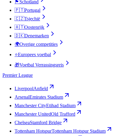
🏴󠁧󠁢󠁳󠁣󠁴󠁿
Schotland
🇵🇹
Portugal
🇨🇿
Tsjechië
🇦🇹
Oostenrijk
🇩🇰
Denemarken
🌍
Overige competities
⭐
Europees voetbal
🎁
Voetbal Verrassingsreis
Premier League
Liverpool
Anfield
Arsenal
Emirates Stadium
Manchester City
Etihad Stadium
Manchester United
Old Trafford
Chelsea
Stamford Bridge
Tottenham Hotspur
Tottenham Hotspur Stadium