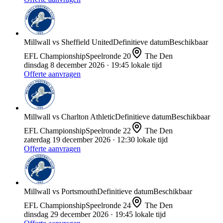
Millwall
vs
Sheffield United
Definitieve datum
Beschikbaar
EFL Championship
Speelronde
20
The Den
dinsdag 8 december 2026
· 19:45 lokale tijd
Offerte aanvragen
Millwall
vs
Charlton Athletic
Definitieve datum
Beschikbaar
EFL Championship
Speelronde
22
The Den
zaterdag 19 december 2026
· 12:30 lokale tijd
Offerte aanvragen
Millwall
vs
Portsmouth
Definitieve datum
Beschikbaar
EFL Championship
Speelronde
24
The Den
dinsdag 29 december 2026
· 19:45 lokale tijd