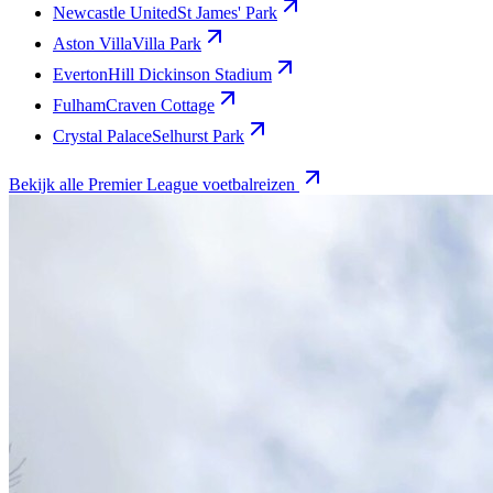
Newcastle United
St James' Park
Aston Villa
Villa Park
Everton
Hill Dickinson Stadium
Fulham
Craven Cottage
Crystal Palace
Selhurst Park
Bekijk alle Premier League voetbalreizen