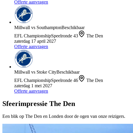
Offerte aanvragen
Millwall
vs
Southampton
Beschikbaar
EFL Championship
Speelronde
43
The Den
zaterdag 17 april 2027
Offerte aanvragen
Millwall
vs
Stoke City
Beschikbaar
EFL Championship
Speelronde
46
The Den
zaterdag 1 mei 2027
Offerte aanvragen
Sfeerimpressie
The Den
Een blik op
The Den
en
Londen
door de ogen van onze reizigers.