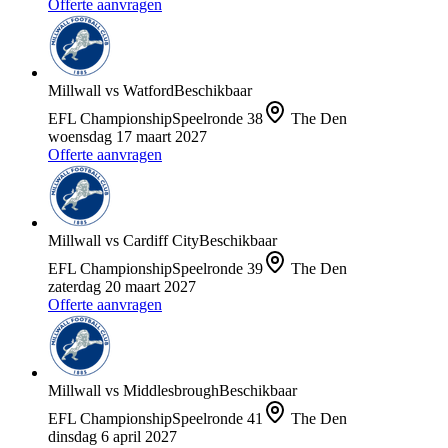
Offerte aanvragen
Millwall
vs
Watford
Beschikbaar
EFL Championship
Speelronde
38
The Den
woensdag 17 maart 2027
Offerte aanvragen
Millwall
vs
Cardiff City
Beschikbaar
EFL Championship
Speelronde
39
The Den
zaterdag 20 maart 2027
Offerte aanvragen
Millwall
vs
Middlesbrough
Beschikbaar
EFL Championship
Speelronde
41
The Den
dinsdag 6 april 2027