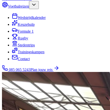
Voetbalreizen
Wedstrijdkalender
Keuzehulp
Formule 1
Rugby
Stedentrips
Trainingskampen
Contact
085 065 5243
Plan jouw reis