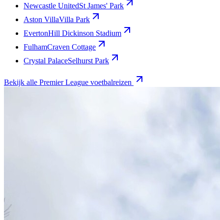
Newcastle United
St James' Park
Aston Villa
Villa Park
Everton
Hill Dickinson Stadium
Fulham
Craven Cottage
Crystal Palace
Selhurst Park
Bekijk alle Premier League voetbalreizen