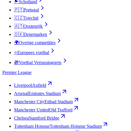
🏴󠁧󠁢󠁳󠁣󠁴󠁿
Schotland
🇵🇹
Portugal
🇨🇿
Tsjechië
🇦🇹
Oostenrijk
🇩🇰
Denemarken
🌍
Overige competities
⭐
Europees voetbal
🎁
Voetbal Verrassingsreis
Premier League
Liverpool
Anfield
Arsenal
Emirates Stadium
Manchester City
Etihad Stadium
Manchester United
Old Trafford
Chelsea
Stamford Bridge
Tottenham Hotspur
Tottenham Hotspur Stadium