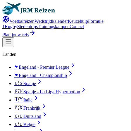
Voetbalreizen
Wedstrijdkalender
Keuzehulp
Formule
1
Rugby
Stedentrips
Trainingskampen
Contact
Plan jouw reis
Landen
🏴󠁧󠁢󠁥󠁮󠁧󠁿
Engeland - Premier League
🏴󠁧󠁢󠁥󠁮󠁧󠁿
Engeland - Championship
🇪🇸
Spanje
🇪🇸
Spanje - La Liga Hypermotion
🇮🇹
Italië
🇫🇷
Frankrijk
🇩🇪
Duitsland
🇧🇪
België