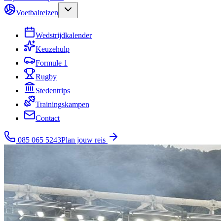
Voetbalreizen
Wedstrijdkalender
Keuzehulp
Formule 1
Rugby
Stedentrips
Trainingskampen
Contact
085 065 5243
Plan jouw reis