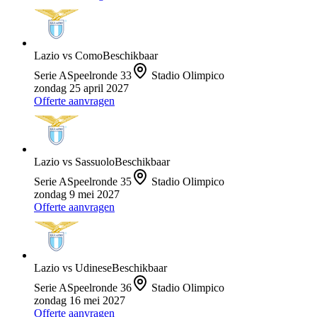
Lazio
vs
Como
Beschikbaar
Serie A
Speelronde
33
Stadio Olimpico
zondag 25 april 2027
Offerte aanvragen
Lazio
vs
Sassuolo
Beschikbaar
Serie A
Speelronde
35
Stadio Olimpico
zondag 9 mei 2027
Offerte aanvragen
Lazio
vs
Udinese
Beschikbaar
Serie A
Speelronde
36
Stadio Olimpico
zondag 16 mei 2027
Offerte aanvragen