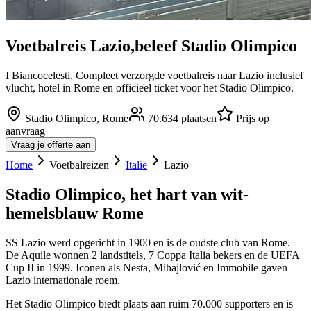
Voetbalreis
Lazio
,
beleef
Stadio Olimpico
I Biancocelesti. Compleet verzorgde voetbalreis naar Lazio inclusief
vlucht, hotel in Rome en officieel ticket voor het Stadio Olimpico.
Stadio Olimpico
,
Rome
70.634
plaatsen
Prijs op
aanvraag
Vraag je offerte aan
Home
Voetbalreizen
Italië
Lazio
Stadio Olimpico, het hart van wit-
hemelsblauw Rome
SS Lazio werd opgericht in 1900 en is de oudste club van Rome.
De Aquile wonnen 2 landstitels, 7 Coppa Italia bekers en de UEFA
Cup II in 1999. Iconen als Nesta, Mihajlović en Immobile gaven
Lazio internationale roem.
Het Stadio Olimpico biedt plaats aan ruim 70.000 supporters en is