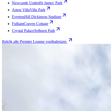
Newcastle United
St James' Park
Aston Villa
Villa Park
Everton
Hill Dickinson Stadium
Fulham
Craven Cottage
Crystal Palace
Selhurst Park
Bekijk alle Premier League voetbalreizen