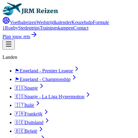
Voetbalreizen
Wedstrijdkalender
Keuzehulp
Formule
1
Rugby
Stedentrips
Trainingskampen
Contact
Plan jouw reis
Landen
🏴󠁧󠁢󠁥󠁮󠁧󠁿
Engeland - Premier League
🏴󠁧󠁢󠁥󠁮󠁧󠁿
Engeland - Championship
🇪🇸
Spanje
🇪🇸
Spanje - La Liga Hypermotion
🇮🇹
Italië
🇫🇷
Frankrijk
🇩🇪
Duitsland
🇧🇪
België