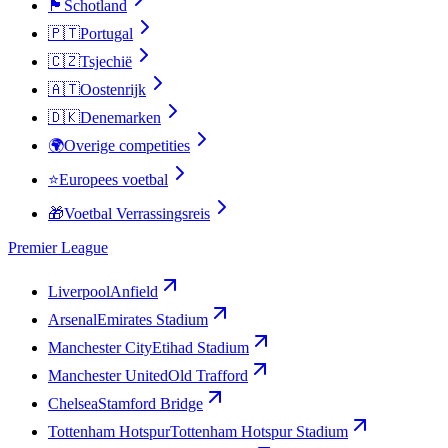
🏴󠁧󠁢󠁳󠁣󠁴󠁿
Schotland
🇵🇹
Portugal
🇨🇿
Tsjechië
🇦🇹
Oostenrijk
🇩🇰
Denemarken
🌍
Overige competities
⭐
Europees voetbal
🎁
Voetbal Verrassingsreis
Premier League
Liverpool
Anfield
Arsenal
Emirates Stadium
Manchester City
Etihad Stadium
Manchester United
Old Trafford
Chelsea
Stamford Bridge
Tottenham Hotspur
Tottenham Hotspur Stadium