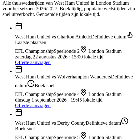
Alle thuiswedstrijden van
West Ham United
in
London Stadium
voor het seizoen 2026/2027. Boek tijdig, populaire wedstrijden zijn
snel uitverkocht.
Genoemde tijden zijn lokale tijd.
West Ham United
vs
Charlton Athletic
Definitieve datum
Laatste plaatsen
EFL Championship
Speelronde
2
London Stadium
zaterdag 22 augustus 2026
· 15:00 lokale tijd
Offerte aanvragen
West Ham United
vs
Wolverhampton Wanderers
Definitieve
datum
Boek snel
EFL Championship
Speelronde
4
London Stadium
dinsdag 1 september 2026
· 19:45 lokale tijd
Offerte aanvragen
West Ham United
vs
Derby County
Definitieve datum
Boek snel
EFL Championship
Speelronde
5
London Stadium