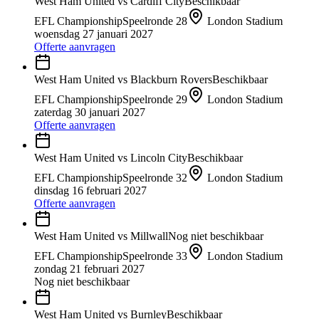
West Ham United
vs
Cardiff City
Beschikbaar
EFL Championship
Speelronde
28
London Stadium
woensdag 27 januari 2027
Offerte aanvragen
West Ham United
vs
Blackburn Rovers
Beschikbaar
EFL Championship
Speelronde
29
London Stadium
zaterdag 30 januari 2027
Offerte aanvragen
West Ham United
vs
Lincoln City
Beschikbaar
EFL Championship
Speelronde
32
London Stadium
dinsdag 16 februari 2027
Offerte aanvragen
West Ham United
vs
Millwall
Nog niet beschikbaar
EFL Championship
Speelronde
33
London Stadium
zondag 21 februari 2027
Nog niet beschikbaar
West Ham United
vs
Burnley
Beschikbaar