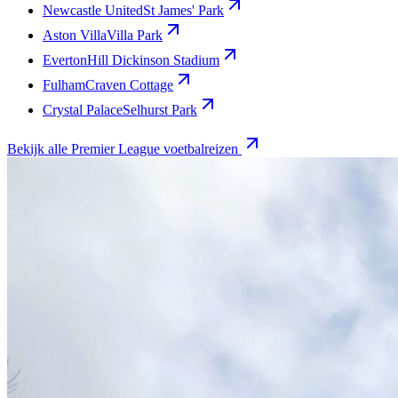
Newcastle United
St James' Park
Aston Villa
Villa Park
Everton
Hill Dickinson Stadium
Fulham
Craven Cottage
Crystal Palace
Selhurst Park
Bekijk alle Premier League voetbalreizen