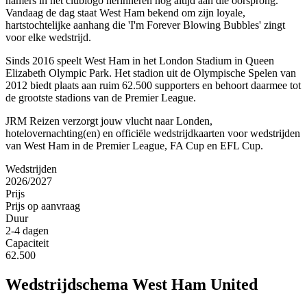
hamers in het clublogo herinneren nog altijd aan die oorsprong.
Vandaag de dag staat West Ham bekend om zijn loyale,
hartstochtelijke aanhang die 'I'm Forever Blowing Bubbles' zingt
voor elke wedstrijd.
Sinds 2016 speelt West Ham in het London Stadium in Queen
Elizabeth Olympic Park. Het stadion uit de Olympische Spelen van
2012 biedt plaats aan ruim 62.500 supporters en behoort daarmee tot
de grootste stadions van de Premier League.
JRM Reizen verzorgt jouw vlucht naar Londen,
hotelovernachting(en) en officiële wedstrijdkaarten voor wedstrijden
van West Ham in de Premier League, FA Cup en EFL Cup.
Wedstrijden
2026/2027
Prijs
Prijs op aanvraag
Duur
2-4 dagen
Capaciteit
62.500
Wedstrijdschema
West Ham United