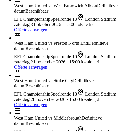
West Ham United
vs
West Bromwich Albion
Definitieve
datum
Beschikbaar
EFL Championship
Speelronde
13
London Stadium
zaterdag 31 oktober 2026
· 15:00 lokale tijd
Offerte aanvragen
West Ham United
vs
Preston North End
Definitieve
datum
Beschikbaar
EFL Championship
Speelronde
16
London Stadium
zaterdag 21 november 2026
· 15:00 lokale tijd
Offerte aanvragen
West Ham United
vs
Stoke City
Definitieve
datum
Beschikbaar
EFL Championship
Speelronde
18
London Stadium
zaterdag 28 november 2026
· 15:00 lokale tijd
Offerte aanvragen
West Ham United
vs
Middlesbrough
Definitieve
datum
Beschikbaar