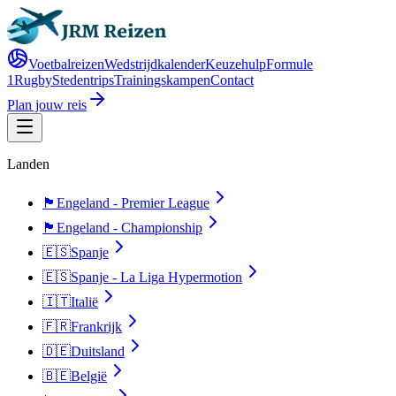
Voetbalreizen
Wedstrijdkalender
Keuzehulp
Formule
1
Rugby
Stedentrips
Trainingskampen
Contact
Plan jouw reis
Landen
🏴󠁧󠁢󠁥󠁮󠁧󠁿
Engeland - Premier League
🏴󠁧󠁢󠁥󠁮󠁧󠁿
Engeland - Championship
🇪🇸
Spanje
🇪🇸
Spanje - La Liga Hypermotion
🇮🇹
Italië
🇫🇷
Frankrijk
🇩🇪
Duitsland
🇧🇪
België