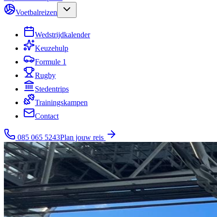
Voetbalreizen
Wedstrijdkalender
Keuzehulp
Formule 1
Rugby
Stedentrips
Trainingskampen
Contact
085 065 5243
Plan jouw reis