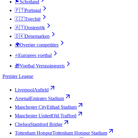
🏴󠁧󠁢󠁳󠁣󠁴󠁿
Schotland
🇵🇹
Portugal
🇨🇿
Tsjechië
🇦🇹
Oostenrijk
🇩🇰
Denemarken
🌍
Overige competities
⭐
Europees voetbal
🎁
Voetbal Verrassingsreis
Premier League
Liverpool
Anfield
Arsenal
Emirates Stadium
Manchester City
Etihad Stadium
Manchester United
Old Trafford
Chelsea
Stamford Bridge
Tottenham Hotspur
Tottenham Hotspur Stadium