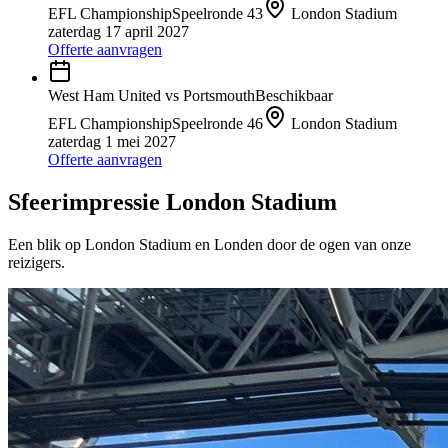
EFL Championship
Speelronde
43
London Stadium
zaterdag 17 april 2027
Offerte aanvragen
West Ham United
vs
Portsmouth
Beschikbaar
EFL Championship
Speelronde
46
London Stadium
zaterdag 1 mei 2027
Offerte aanvragen
Sfeerimpressie
London Stadium
Een blik op
London Stadium
en
Londen
door de ogen van onze
reizigers.