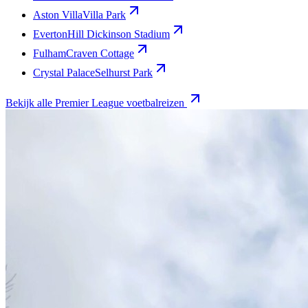
Aston Villa
Villa Park
Everton
Hill Dickinson Stadium
Fulham
Craven Cottage
Crystal Palace
Selhurst Park
Bekijk alle Premier League voetbalreizen