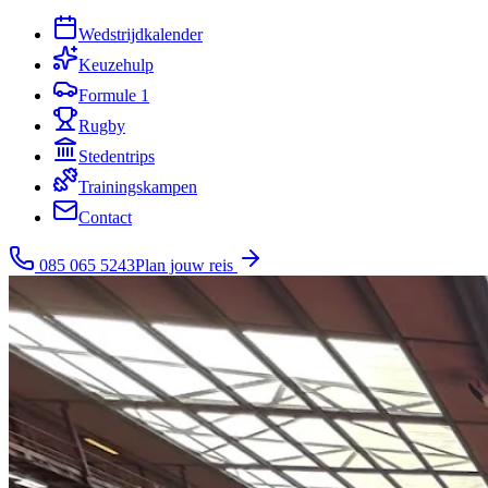
Wedstrijdkalender
Keuzehulp
Formule 1
Rugby
Stedentrips
Trainingskampen
Contact
085 065 5243
Plan jouw reis