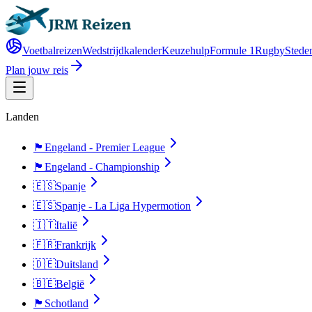
Voetbalreizen
Wedstrijdkalender
Keuzehulp
Formule 1
Rugby
Steden
Plan jouw reis
Landen
🏴󠁧󠁢󠁥󠁮󠁧󠁿
Engeland - Premier League
🏴󠁧󠁢󠁥󠁮󠁧󠁿
Engeland - Championship
🇪🇸
Spanje
🇪🇸
Spanje - La Liga Hypermotion
🇮🇹
Italië
🇫🇷
Frankrijk
🇩🇪
Duitsland
🇧🇪
België
🏴󠁧󠁢󠁳󠁣󠁴󠁿
Schotland