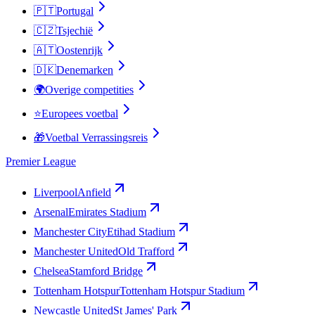
🇵🇹
Portugal
🇨🇿
Tsjechië
🇦🇹
Oostenrijk
🇩🇰
Denemarken
🌍
Overige competities
⭐
Europees voetbal
🎁
Voetbal Verrassingsreis
Premier League
Liverpool
Anfield
Arsenal
Emirates Stadium
Manchester City
Etihad Stadium
Manchester United
Old Trafford
Chelsea
Stamford Bridge
Tottenham Hotspur
Tottenham Hotspur Stadium
Newcastle United
St James' Park