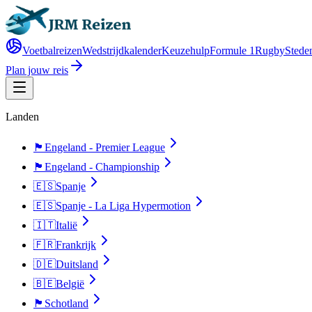
Voetbalreizen
Wedstrijdkalender
Keuzehulp
Formule 1
Rugby
Steden
Plan jouw reis
Landen
🏴󠁧󠁢󠁥󠁮󠁧󠁿
Engeland - Premier League
🏴󠁧󠁢󠁥󠁮󠁧󠁿
Engeland - Championship
🇪🇸
Spanje
🇪🇸
Spanje - La Liga Hypermotion
🇮🇹
Italië
🇫🇷
Frankrijk
🇩🇪
Duitsland
🇧🇪
België
🏴󠁧󠁢󠁳󠁣󠁴󠁿
Schotland