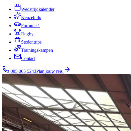
Wedstrijdkalender
Keuzehulp
Formule 1
Rugby
Stedentrips
Trainingskampen
Contact
085 065 5243
Plan jouw reis