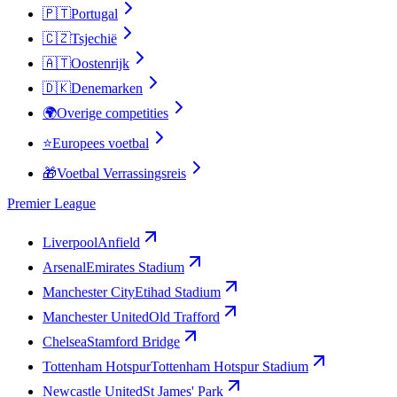
🇵🇹
Portugal
🇨🇿
Tsjechië
🇦🇹
Oostenrijk
🇩🇰
Denemarken
🌍
Overige competities
⭐
Europees voetbal
🎁
Voetbal Verrassingsreis
Premier League
Liverpool
Anfield
Arsenal
Emirates Stadium
Manchester City
Etihad Stadium
Manchester United
Old Trafford
Chelsea
Stamford Bridge
Tottenham Hotspur
Tottenham Hotspur Stadium
Newcastle United
St James' Park