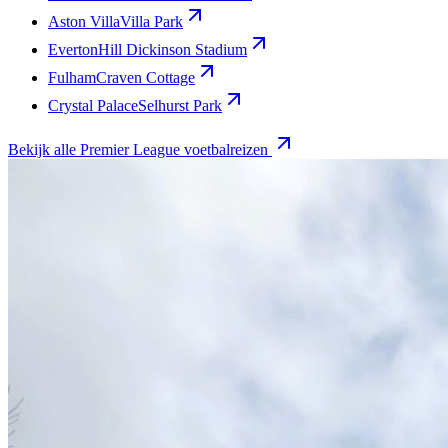
Aston Villa
Villa Park
Everton
Hill Dickinson Stadium
Fulham
Craven Cottage
Crystal Palace
Selhurst Park
Bekijk alle Premier League voetbalreizen