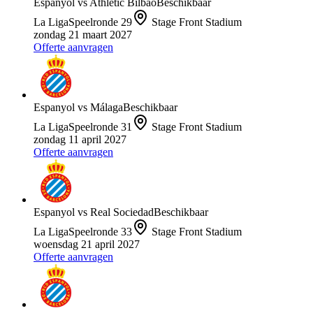
Espanyol
vs
Athletic Bilbao
Beschikbaar
La Liga
Speelronde
29
Stage Front Stadium
zondag 21 maart 2027
Offerte aanvragen
Espanyol
vs
Málaga
Beschikbaar
La Liga
Speelronde
31
Stage Front Stadium
zondag 11 april 2027
Offerte aanvragen
Espanyol
vs
Real Sociedad
Beschikbaar
La Liga
Speelronde
33
Stage Front Stadium
woensdag 21 april 2027
Offerte aanvragen