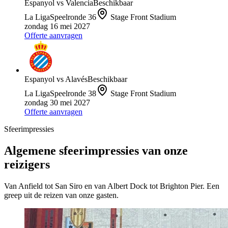
Espanyol
vs
Valencia
Beschikbaar
La Liga
Speelronde
36
Stage Front Stadium
zondag 16 mei 2027
Offerte aanvragen
Espanyol
vs
Alavés
Beschikbaar
La Liga
Speelronde
38
Stage Front Stadium
zondag 30 mei 2027
Offerte aanvragen
Sfeerimpressies
Algemene sfeerimpressies van onze
reizigers
Van Anfield tot San Siro en van Albert Dock tot Brighton Pier. Een
greep uit de reizen van onze gasten.