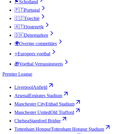
🏴󠁧󠁢󠁳󠁣󠁴󠁿
Schotland
🇵🇹
Portugal
🇨🇿
Tsjechië
🇦🇹
Oostenrijk
🇩🇰
Denemarken
🌍
Overige competities
⭐
Europees voetbal
🎁
Voetbal Verrassingsreis
Premier League
Liverpool
Anfield
Arsenal
Emirates Stadium
Manchester City
Etihad Stadium
Manchester United
Old Trafford
Chelsea
Stamford Bridge
Tottenham Hotspur
Tottenham Hotspur Stadium