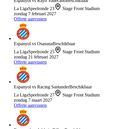
Espanyol
vs
Rayo Vallecano
Beschikbaar
La Liga
Speelronde
23
Stage Front Stadium
zondag 7 februari 2027
Offerte aanvragen
Espanyol
vs
Osasuna
Beschikbaar
La Liga
Speelronde
25
Stage Front Stadium
zondag 21 februari 2027
Offerte aanvragen
Espanyol
vs
Racing Santander
Beschikbaar
La Liga
Speelronde
27
Stage Front Stadium
zondag 7 maart 2027
Offerte aanvragen