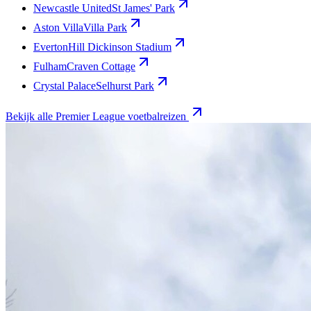
Newcastle United
St James' Park
Aston Villa
Villa Park
Everton
Hill Dickinson Stadium
Fulham
Craven Cottage
Crystal Palace
Selhurst Park
Bekijk alle Premier League voetbalreizen