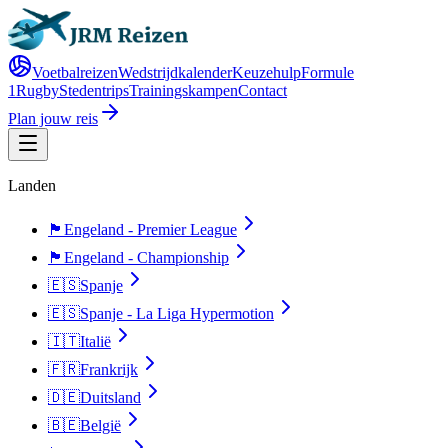
Voetbalreizen
Wedstrijdkalender
Keuzehulp
Formule
1
Rugby
Stedentrips
Trainingskampen
Contact
Plan jouw reis
Landen
🏴󠁧󠁢󠁥󠁮󠁧󠁿
Engeland - Premier League
🏴󠁧󠁢󠁥󠁮󠁧󠁿
Engeland - Championship
🇪🇸
Spanje
🇪🇸
Spanje - La Liga Hypermotion
🇮🇹
Italië
🇫🇷
Frankrijk
🇩🇪
Duitsland
🇧🇪
België