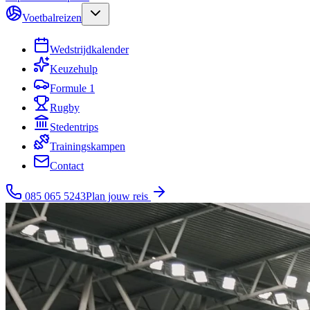
Voetbalreizen
Wedstrijdkalender
Keuzehulp
Formule 1
Rugby
Stedentrips
Trainingskampen
Contact
085 065 5243
Plan jouw reis