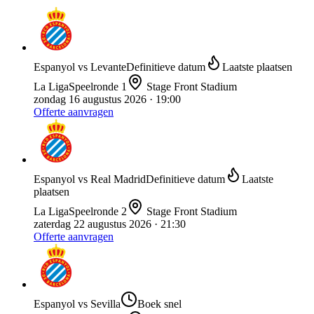
Espanyol
vs
Levante
Definitieve datum
Laatste plaatsen
La Liga
Speelronde
1
Stage Front Stadium
zondag 16 augustus 2026
· 19:00
Offerte aanvragen
Espanyol
vs
Real Madrid
Definitieve datum
Laatste
plaatsen
La Liga
Speelronde
2
Stage Front Stadium
zaterdag 22 augustus 2026
· 21:30
Offerte aanvragen
Espanyol
vs
Sevilla
Boek snel