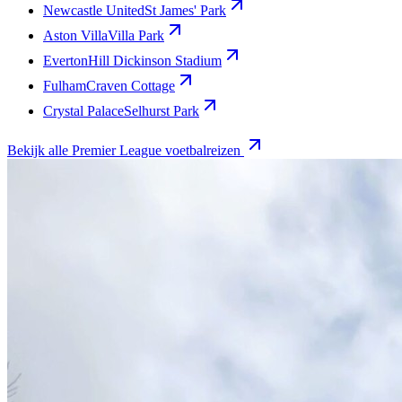
Newcastle United
St James' Park
Aston Villa
Villa Park
Everton
Hill Dickinson Stadium
Fulham
Craven Cottage
Crystal Palace
Selhurst Park
Bekijk alle Premier League voetbalreizen