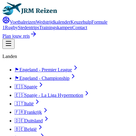
Voetbalreizen
Wedstrijdkalender
Keuzehulp
Formule
1
Rugby
Stedentrips
Trainingskampen
Contact
Plan jouw reis
Landen
🏴󠁧󠁢󠁥󠁮󠁧󠁿
Engeland - Premier League
🏴󠁧󠁢󠁥󠁮󠁧󠁿
Engeland - Championship
🇪🇸
Spanje
🇪🇸
Spanje - La Liga Hypermotion
🇮🇹
Italië
🇫🇷
Frankrijk
🇩🇪
Duitsland
🇧🇪
België