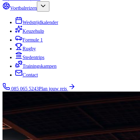
Voetbalreizen
Wedstrijdkalender
Keuzehulp
Formule 1
Rugby
Stedentrips
Trainingskampen
Contact
085 065 5243
Plan jouw reis