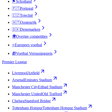
🏴󠁧󠁢󠁳󠁣󠁴󠁿
Schotland
🇵🇹
Portugal
🇨🇿
Tsjechië
🇦🇹
Oostenrijk
🇩🇰
Denemarken
🌍
Overige competities
⭐
Europees voetbal
🎁
Voetbal Verrassingsreis
Premier League
Liverpool
Anfield
Arsenal
Emirates Stadium
Manchester City
Etihad Stadium
Manchester United
Old Trafford
Chelsea
Stamford Bridge
Tottenham Hotspur
Tottenham Hotspur Stadium