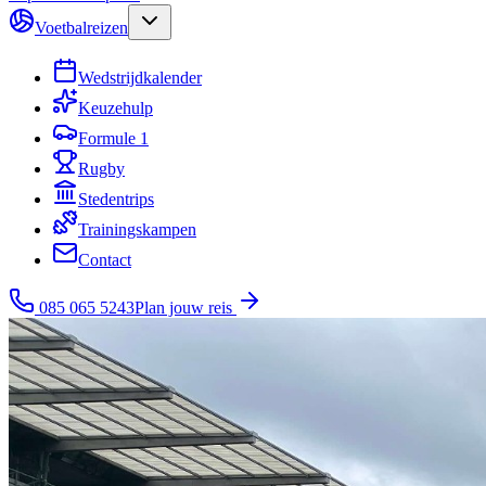
Voetbalreizen
Wedstrijdkalender
Keuzehulp
Formule 1
Rugby
Stedentrips
Trainingskampen
Contact
085 065 5243
Plan jouw reis