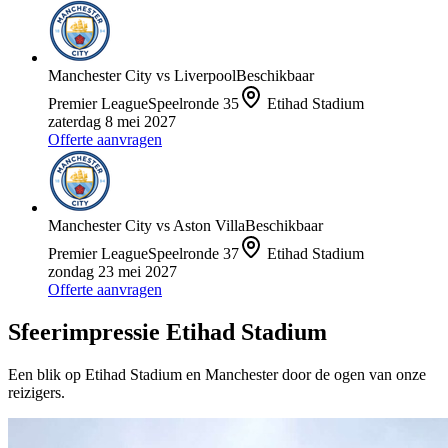
Manchester City
vs
Liverpool
Beschikbaar
Premier League
Speelronde
35
Etihad Stadium
zaterdag 8 mei 2027
Offerte aanvragen
Manchester City
vs
Aston Villa
Beschikbaar
Premier League
Speelronde
37
Etihad Stadium
zondag 23 mei 2027
Offerte aanvragen
Sfeerimpressie
Etihad Stadium
Een blik op
Etihad Stadium
en
Manchester
door de ogen van onze
reizigers.