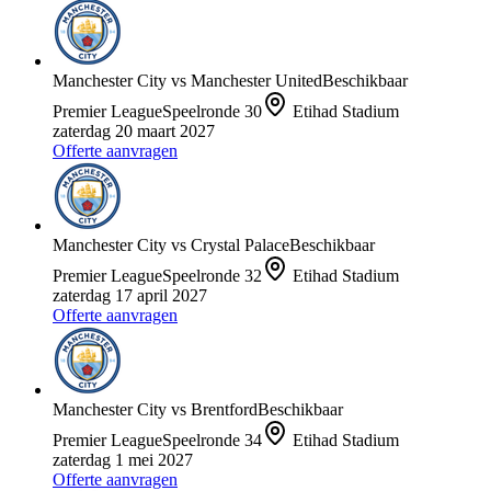
Manchester City
vs
Manchester United
Beschikbaar
Premier League
Speelronde
30
Etihad Stadium
zaterdag 20 maart 2027
Offerte aanvragen
Manchester City
vs
Crystal Palace
Beschikbaar
Premier League
Speelronde
32
Etihad Stadium
zaterdag 17 april 2027
Offerte aanvragen
Manchester City
vs
Brentford
Beschikbaar
Premier League
Speelronde
34
Etihad Stadium
zaterdag 1 mei 2027
Offerte aanvragen