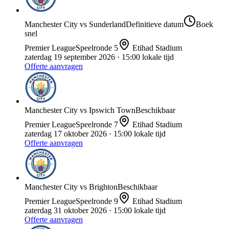
Manchester City
vs
Sunderland
Definitieve datum
Boek
snel
Premier League
Speelronde
5
Etihad Stadium
zaterdag 19 september 2026
· 15:00 lokale tijd
Offerte aanvragen
Manchester City
vs
Ipswich Town
Beschikbaar
Premier League
Speelronde
7
Etihad Stadium
zaterdag 17 oktober 2026
· 15:00 lokale tijd
Offerte aanvragen
Manchester City
vs
Brighton
Beschikbaar
Premier League
Speelronde
9
Etihad Stadium
zaterdag 31 oktober 2026
· 15:00 lokale tijd
Offerte aanvragen