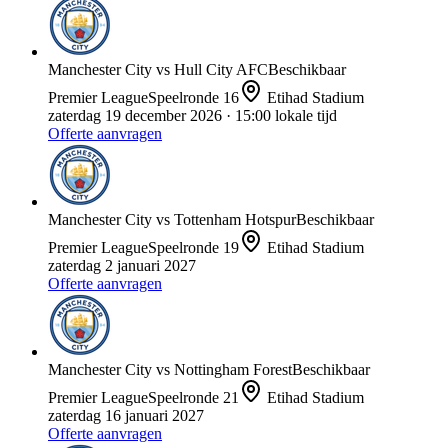
Manchester City
vs
Hull City AFC
Beschikbaar
Premier League
Speelronde
16
Etihad Stadium
zaterdag 19 december 2026
· 15:00 lokale tijd
Offerte aanvragen
Manchester City
vs
Tottenham Hotspur
Beschikbaar
Premier League
Speelronde
19
Etihad Stadium
zaterdag 2 januari 2027
Offerte aanvragen
Manchester City
vs
Nottingham Forest
Beschikbaar
Premier League
Speelronde
21
Etihad Stadium
zaterdag 16 januari 2027
Offerte aanvragen