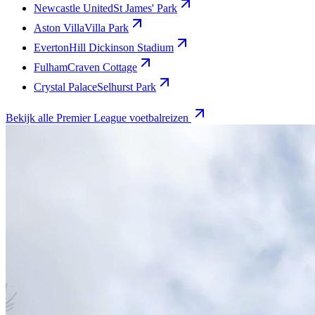
Newcastle United
St James' Park
Aston Villa
Villa Park
Everton
Hill Dickinson Stadium
Fulham
Craven Cottage
Crystal Palace
Selhurst Park
Bekijk alle Premier League voetbalreizen