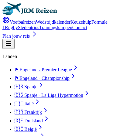
Voetbalreizen
Wedstrijdkalender
Keuzehulp
Formule
1
Rugby
Stedentrips
Trainingskampen
Contact
Plan jouw reis
Landen
🏴󠁧󠁢󠁥󠁮󠁧󠁿
Engeland - Premier League
🏴󠁧󠁢󠁥󠁮󠁧󠁿
Engeland - Championship
🇪🇸
Spanje
🇪🇸
Spanje - La Liga Hypermotion
🇮🇹
Italië
🇫🇷
Frankrijk
🇩🇪
Duitsland
🇧🇪
België