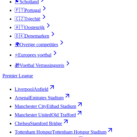
🏴󠁧󠁢󠁳󠁣󠁴󠁿
Schotland
🇵🇹
Portugal
🇨🇿
Tsjechië
🇦🇹
Oostenrijk
🇩🇰
Denemarken
🌍
Overige competities
⭐
Europees voetbal
🎁
Voetbal Verrassingsreis
Premier League
Liverpool
Anfield
Arsenal
Emirates Stadium
Manchester City
Etihad Stadium
Manchester United
Old Trafford
Chelsea
Stamford Bridge
Tottenham Hotspur
Tottenham Hotspur Stadium